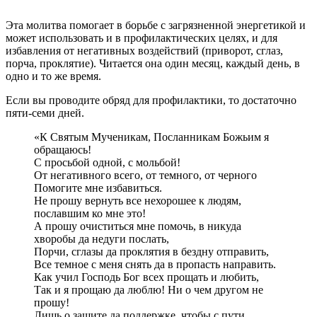
Эта молитва помогает в борьбе с загрязненной энергетикой и
может использовать и в профилактических целях, и для
избавления от негативных воздействий (приворот, сглаз,
порча, проклятие). Читается она один месяц, каждый день, в
одно и то же время.
Если вы проводите обряд для профилактики, то достаточно
пяти-семи дней.
«К Святым Мученикам, Посланникам Божьим я
обращаюсь!
С просьбой одной, с мольбой!
От негативного всего, от темного, от черного
Помогите мне избавиться.
Не прошу вернуть все нехорошее к людям,
пославшим ко мне это!
А прошу очиститься мне помочь, в никуда
хворобы да недуги послать,
Порчи, сглазы да проклятия в бездну отправить,
Все темное с меня снять да в пропасть направить.
Как учил Господь Бог всех прощать и любить,
Так и я прощаю да люблю! Ни о чем другом не
прошу!
Лишь о защите да поддержке, чтобы с пути