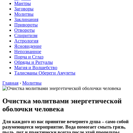
Мантры
Заговоры
Молитвы
Заклинания
Привороты
Отвороты
Спиритизм
Астрология
Ясновидение
Непознанное
Порча и Сглаз
Обряды и Ритуалы
Магия и Волшебство
Талисманы Обереги Амулеты
Главная
›
Молитвы
Очистка молитвами энергетической
оболочки человека
Для каждого из нас принятие вечернего душа – само собой
разумеющееся мероприятие. Вода помогает смыть грязь,
пыль, пот и практически всегда после этой процедуры