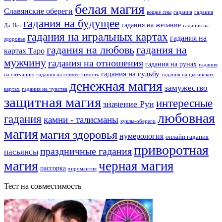
белая магия
Славянские обереги
вещие сны
гадания
гадания
гадания на будущее
гадания на желание
Да-Нет
гадания на
гадания на игральных картах
гадания на
здоровье
гадания на любовь
гадания на
картах Таро
мужчину
гадания на отношения
гадания на рунах
гадания
гадания на судьбу
на ситуацию
гадания на совместимость
гадания на цыганских
денежная магия
замужество
картах
гадания на чувства
защитная магия
интересные
значение Рун
любовная
гадания
камни - талисманы
куклы-обереги
магия
магия здоровья
нумерология
онлайн гадания
приворотная
праздничные гадания
пасьянсы
магия
черная магия
рассорка
хиромантия
Тест на совместимость