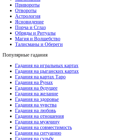
Привороты
Отвороты
Астрология
Ясновидение
Порча и Сглаз
Обряды и Ритуалы
Магия и Волшебство
Талисманы и Обереги
Популярные гадания
Гадания на игральных картах
Гадания на цыганских картах
Гадания на картах Таро
Гадания на Рунах
Гадания на будущее
Гадания на желание
Гадания на здоровье
Гадания на чувства
Гадания на любовь
Гадания на отношения
Гадания на мужчину
Гадания на совместимость
Гадания на ситуацию
Гадания на судьбу