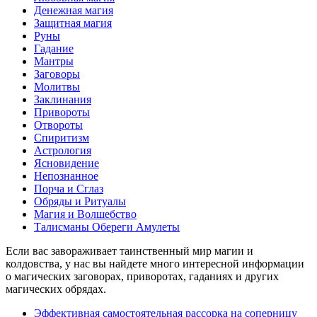
Денежная магия
Защитная магия
Руны
Гадание
Мантры
Заговоры
Молитвы
Заклинания
Привороты
Отвороты
Спиритизм
Астрология
Ясновидение
Непознанное
Порча и Сглаз
Обряды и Ритуалы
Магия и Волшебство
Талисманы Обереги Амулеты
Если вас завораживает таинственный мир магии и
колдовства, у нас вы найдете много интересной информации
о магических заговорах, приворотах, гаданиях и других
магических обрядах.
Эффективная самостоятельная рассорка на соперницу