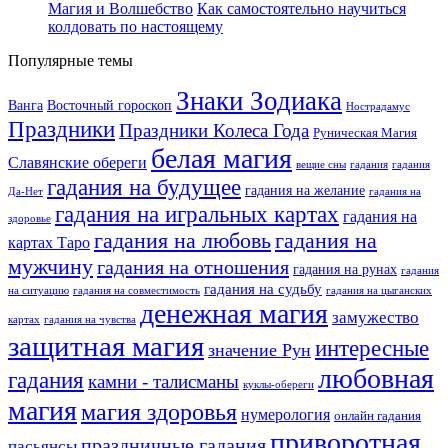
Магия и Волшебство
Как самостоятельно научиться
колдовать по настоящему
Популярные темы
Знаки Зодиака
Ванга
Восточный гороскоп
Нострадамус
Праздники
Праздники Колеса Года
Руническая Магия
белая магия
Славянские обереги
вещие сны
гадания
гадания
гадания на будущее
гадания на желание
Да-Нет
гадания на
гадания на игральных картах
гадания на
здоровье
гадания на любовь
гадания на
картах Таро
мужчину
гадания на отношения
гадания на рунах
гадания
гадания на судьбу
на ситуацию
гадания на совместимость
гадания на цыганских
денежная магия
замужество
картах
гадания на чувства
защитная магия
интересные
значение Рун
любовная
гадания
камни - талисманы
куклы-обереги
магия
магия здоровья
нумерология
онлайн гадания
приворотная
праздничные гадания
пасьянсы