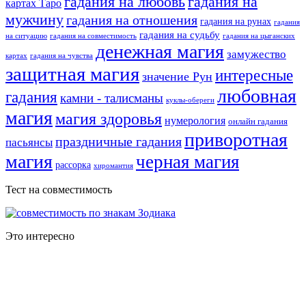
гадания на любовь
гадания на
картах Таро
мужчину
гадания на отношения
гадания на рунах
гадания
гадания на судьбу
на ситуацию
гадания на совместимость
гадания на цыганских
денежная магия
замужество
картах
гадания на чувства
защитная магия
интересные
значение Рун
любовная
гадания
камни - талисманы
куклы-обереги
магия
магия здоровья
нумерология
онлайн гадания
приворотная
праздничные гадания
пасьянсы
магия
черная магия
рассорка
хиромантия
Тест на совместимость
Это интересно