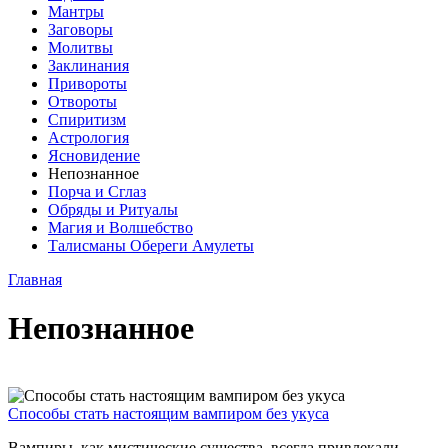
Мантры
Заговоры
Молитвы
Заклинания
Привороты
Отвороты
Спиритизм
Астрология
Ясновидение
Непознанное
Порча и Сглаз
Обряды и Ритуалы
Магия и Волшебство
Талисманы Обереги Амулеты
Главная
Непознанное
Способы стать настоящим вампиром без укуса
Вампиры, как мистические существа, всегда привлекали