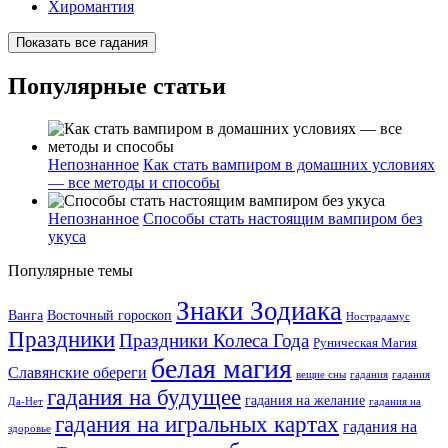
Хиромантия
Показать все гадания
Популярные статьи
Непознанное
Как стать вампиром в домашних условиях
— все методы и способы
Непознанное
Способы стать настоящим вампиром без
укуса
Популярные темы
Знаки Зодиака
Ванга
Восточный гороскоп
Нострадамус
Праздники
Праздники Колеса Года
Руническая Магия
белая магия
Славянские обереги
вещие сны
гадания
гадания
гадания на будущее
гадания на желание
Да-Нет
гадания на
гадания на игральных картах
гадания на
здоровье