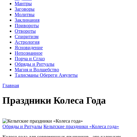
Мантры
Заговоры
Молитвы
Заклинания
Привороты
Отвороты
Спиритизм
Астрология
Ясновидение
Непознанное
Порча и Сглаз
Обряды и Ритуалы
Магия и Волшебство
Талисманы Обереги Амулеты
Главная
Праздники Колеса Года
Обряды и Ритуалы
Кельтские праздники «Колеса года»
Колесо года для современных язычников - это календарь