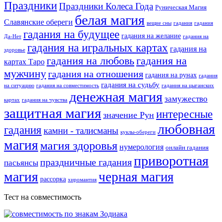
Праздники
Праздники Колеса Года
Руническая Магия
белая магия
Славянские обереги
вещие сны
гадания
гадания
гадания на будущее
гадания на желание
Да-Нет
гадания на
гадания на игральных картах
гадания на
здоровье
гадания на любовь
гадания на
картах Таро
мужчину
гадания на отношения
гадания на рунах
гадания
гадания на судьбу
на ситуацию
гадания на совместимость
гадания на цыганских
денежная магия
замужество
картах
гадания на чувства
защитная магия
интересные
значение Рун
любовная
гадания
камни - талисманы
куклы-обереги
магия
магия здоровья
нумерология
онлайн гадания
приворотная
праздничные гадания
пасьянсы
магия
черная магия
рассорка
хиромантия
Тест на совместимость