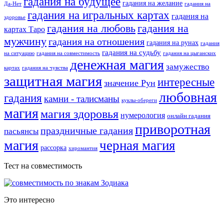
гадания на будущее
гадания на желание
Да-Нет
гадания на
гадания на игральных картах
гадания на
здоровье
гадания на любовь
гадания на
картах Таро
мужчину
гадания на отношения
гадания на рунах
гадания
гадания на судьбу
на ситуацию
гадания на совместимость
гадания на цыганских
денежная магия
замужество
картах
гадания на чувства
защитная магия
интересные
значение Рун
любовная
гадания
камни - талисманы
куклы-обереги
магия
магия здоровья
нумерология
онлайн гадания
приворотная
праздничные гадания
пасьянсы
магия
черная магия
рассорка
хиромантия
Тест на совместимость
Это интересно