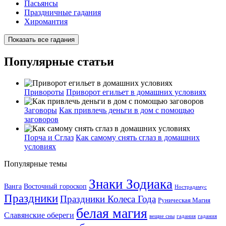
Пасьянсы
Праздничные гадания
Хиромантия
Показать все гадания
Популярные статьи
Привороты
Приворот егильет в домашних условиях
Заговоры
Как привлечь деньги в дом с помощью
заговоров
Порча и Сглаз
Как самому снять сглаз в домашних
условиях
Популярные темы
Знаки Зодиака
Ванга
Восточный гороскоп
Нострадамус
Праздники
Праздники Колеса Года
Руническая Магия
белая магия
Славянские обереги
вещие сны
гадания
гадания