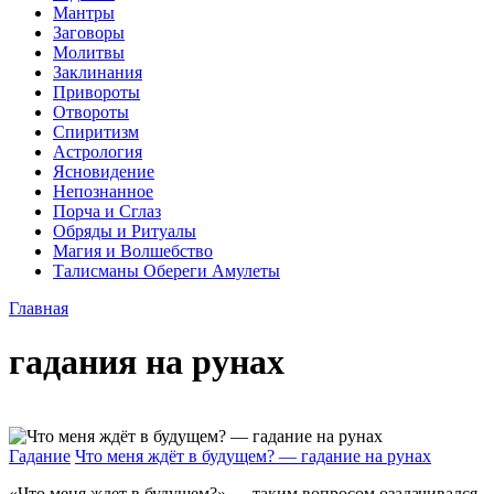
Мантры
Заговоры
Молитвы
Заклинания
Привороты
Отвороты
Спиритизм
Астрология
Ясновидение
Непознанное
Порча и Сглаз
Обряды и Ритуалы
Магия и Волшебство
Талисманы Обереги Амулеты
Главная
гадания на рунах
Гадание
Что меня ждёт в будущем? — гадание на рунах
«Что меня ждет в будущем?» — таким вопросом озадачивался