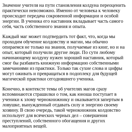
Значение учителя на пути становления колдуна переоценить
практически невозможно. Именно от человека к человеку
происходит передача сокровенной информации и особой
энергии. В ученика его наставник вкладывает часть самого
себя, часть собственного знания и опыта.
Каждый маг может подтвердить тот факт, что, когда мы
проходим обучение колдовству и магии, мы обычно
опираемся не только на знания, получаемые из книг, но и на
опыт, который получили другие люди. По сути любому
начинающему колдуну нужен хороший наставник, который
смог бы разбавить книжную информацию собственными
замечаниями из практики. Только так сухие слова и цифры
могут оживать и превращаться в подоплеку для будущей
магической практики сегодняшнего ученика.
Конечно, в контексте темы об учителях магов сразу
вспоминаются страшилки о том, как юноша поступает в
ученики к злому чернокнижнику и оказывается запертым в
ловушке, вынужденный отдавать силу и энергию своему
хозяину. В свою очередь, такой чернокнижник колдовство
использует для всяческих черных дел – совершения
преступлений, собственного обогащения и других
малоприятных вещей.