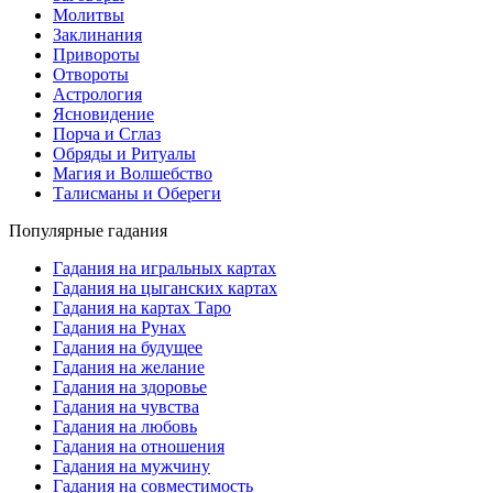
Молитвы
Заклинания
Привороты
Отвороты
Астрология
Ясновидение
Порча и Сглаз
Обряды и Ритуалы
Магия и Волшебство
Талисманы и Обереги
Популярные гадания
Гадания на игральных картах
Гадания на цыганских картах
Гадания на картах Таро
Гадания на Рунах
Гадания на будущее
Гадания на желание
Гадания на здоровье
Гадания на чувства
Гадания на любовь
Гадания на отношения
Гадания на мужчину
Гадания на совместимость