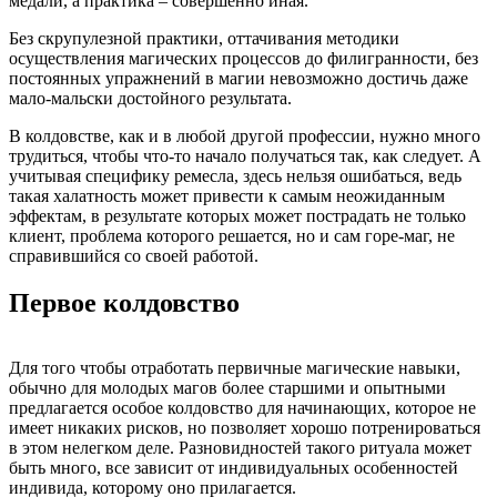
медали, а практика – совершенно иная.
Без скрупулезной практики, оттачивания методики
осуществления магических процессов до филигранности, без
постоянных упражнений в магии невозможно достичь даже
мало-мальски достойного результата.
В колдовстве, как и в любой другой профессии, нужно много
трудиться, чтобы что-то начало получаться так, как следует. А
учитывая специфику ремесла, здесь нельзя ошибаться, ведь
такая халатность может привести к самым неожиданным
эффектам, в результате которых может пострадать не только
клиент, проблема которого решается, но и сам горе-маг, не
справившийся со своей работой.
Первое колдовство
Для того чтобы отработать первичные магические навыки,
обычно для молодых магов более старшими и опытными
предлагается особое колдовство для начинающих, которое не
имеет никаких рисков, но позволяет хорошо потренироваться
в этом нелегком деле. Разновидностей такого ритуала может
быть много, все зависит от индивидуальных особенностей
индивида, которому оно прилагается.