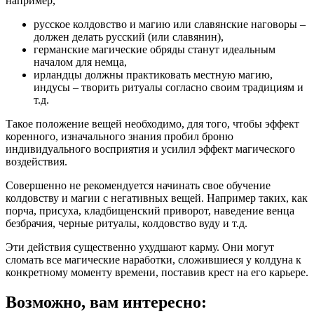
например,
русское колдовство и магию или славянские наговоры –
должен делать русский (или славянин),
германские магические обряды станут идеальным
началом для немца,
ирландцы должны практиковать местную магию,
индусы – творить ритуалы согласно своим традициям и
т.д.
Такое положение вещей необходимо, для того, чтобы эффект
коренного, изначального знания пробил броню
индивидуального восприятия и усилил эффект магического
воздействия.
Совершенно не рекомендуется начинать свое обучение
колдовству и магии с негативных вещей. Например таких, как
порча, присуха, кладбищенский приворот, наведение венца
безбрачия, черные ритуалы, колдовство вуду и т.д.
Эти действия существенно ухудшают карму. Они могут
сломать все магические наработки, сложившиеся у колдуна к
конкретному моменту времени, поставив крест на его карьере.
Возможно, вам интересно: