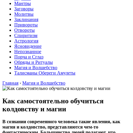
Мантры
Заговоры
Молитвы
Заклинания
Привороты
Отвороты
Спиритизм
Астрология
Ясновидение
Непознанное
Порча и Сглаз
Обряды и Ритуалы
Магия и Волшебство
Талисманы Обереги Амулеты
Главная
›
Магия и Волшебство
Как самостоятельно обучиться
колдовству и магии
В сознании современного человека такие явления, как
магия и колдовство, представляются чем-то
фантастическим. Большинство людей полагают, что