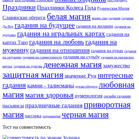
Нострадамус
Праздники
Праздники Колеса Года
Руническая Магия
белая магия
Славянские обереги
вещие сны
гадания
гадания
гадания на будущее
гадания на желание
Да-Нет
гадания на
гадания на игральных картах
гадания на
здоровье
гадания на любовь
гадания на
картах Таро
мужчину
гадания на отношения
гадания на рунах
гадания
гадания на судьбу
на ситуацию
гадания на совместимость
гадания на цыганских
денежная магия
замужество
картах
гадания на чувства
защитная магия
интересные
значение Рун
любовная
гадания
камни - талисманы
куклы-обереги
магия
магия здоровья
нумерология
онлайн гадания
приворотная
праздничные гадания
пасьянсы
магия
черная магия
рассорка
хиромантия
Тест на совместимость