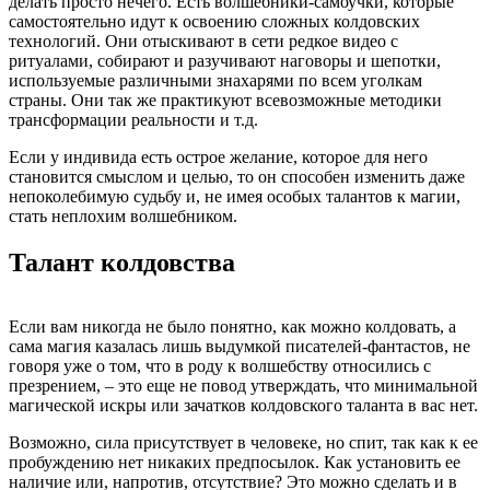
делать просто нечего. Есть волшебники-самоучки, которые
самостоятельно идут к освоению сложных колдовских
технологий. Они отыскивают в сети редкое видео с
ритуалами, собирают и разучивают наговоры и шепотки,
используемые различными знахарями по всем уголкам
страны. Они так же практикуют всевозможные методики
трансформации реальности и т.д.
Если у индивида есть острое желание, которое для него
становится смыслом и целью, то он способен изменить даже
непоколебимую судьбу и, не имея особых талантов к магии,
стать неплохим волшебником.
Талант колдовства
Если вам никогда не было понятно, как можно колдовать, а
сама магия казалась лишь выдумкой писателей-фантастов, не
говоря уже о том, что в роду к волшебству относились с
презрением, – это еще не повод утверждать, что минимальной
магической искры или зачатков колдовского таланта в вас нет.
Возможно, сила присутствует в человеке, но спит, так как к ее
пробуждению нет никаких предпосылок. Как установить ее
наличие или, напротив, отсутствие? Это можно сделать и в