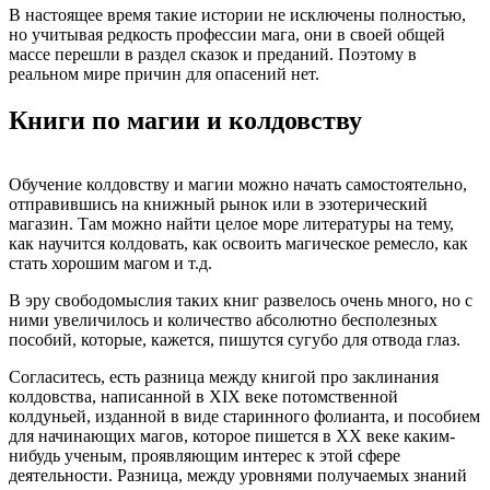
В настоящее время такие истории не исключены полностью,
но учитывая редкость профессии мага, они в своей общей
массе перешли в раздел сказок и преданий. Поэтому в
реальном мире причин для опасений нет.
Книги по магии и колдовству
Обучение колдовству и магии можно начать самостоятельно,
отправившись на книжный рынок или в эзотерический
магазин. Там можно найти целое море литературы на тему,
как научится колдовать, как освоить магическое ремесло, как
стать хорошим магом и т.д.
В эру свободомыслия таких книг развелось очень много, но с
ними увеличилось и количество абсолютно бесполезных
пособий, которые, кажется, пишутся сугубо для отвода глаз.
Согласитесь, есть разница между книгой про заклинания
колдовства, написанной в XIX веке потомственной
колдуньей, изданной в виде старинного фолианта, и пособием
для начинающих магов, которое пишется в XX веке каким-
нибудь ученым, проявляющим интерес к этой сфере
деятельности. Разница, между уровнями получаемых знаний