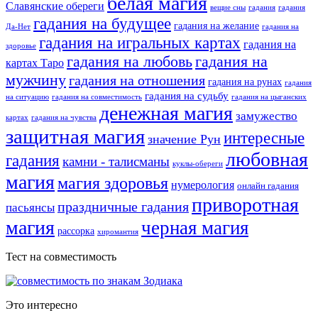
белая магия
Славянские обереги
вещие сны
гадания
гадания
гадания на будущее
гадания на желание
Да-Нет
гадания на
гадания на игральных картах
гадания на
здоровье
гадания на любовь
гадания на
картах Таро
мужчину
гадания на отношения
гадания на рунах
гадания
гадания на судьбу
на ситуацию
гадания на совместимость
гадания на цыганских
денежная магия
замужество
картах
гадания на чувства
защитная магия
интересные
значение Рун
любовная
гадания
камни - талисманы
куклы-обереги
магия
магия здоровья
нумерология
онлайн гадания
приворотная
праздничные гадания
пасьянсы
магия
черная магия
рассорка
хиромантия
Тест на совместимость
Это интересно