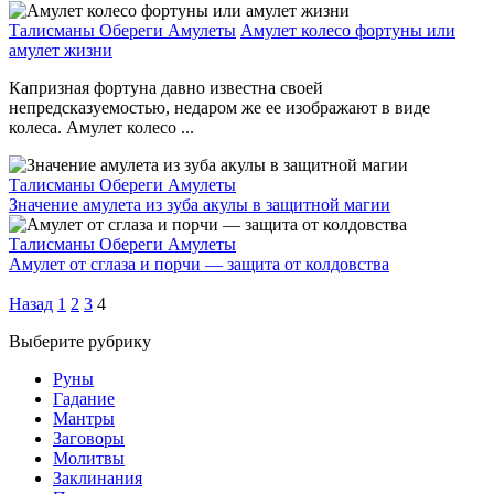
Талисманы Обереги Амулеты
Амулет колесо фортуны или
амулет жизни
Капризная фортуна давно известна своей
непредсказуемостью, недаром же ее изображают в виде
колеса. Амулет колесо ...
Талисманы Обереги Амулеты
Значение амулета из зуба акулы в защитной магии
Талисманы Обереги Амулеты
Амулет от сглаза и порчи — защита от колдовства
Назад
1
2
3
4
Выберите рубрику
Руны
Гадание
Мантры
Заговоры
Молитвы
Заклинания