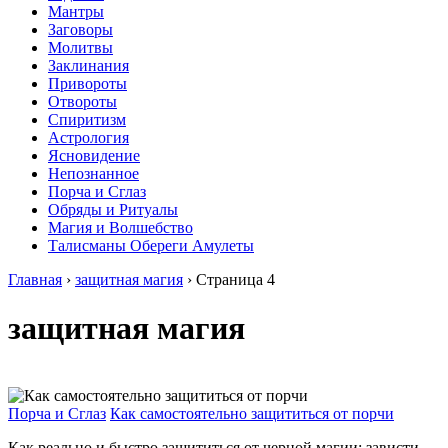
Мантры
Заговоры
Молитвы
Заклинания
Привороты
Отвороты
Спиритизм
Астрология
Ясновидение
Непознанное
Порча и Сглаз
Обряды и Ритуалы
Магия и Волшебство
Талисманы Обереги Амулеты
Главная
›
защитная магия
›
Страница 4
защитная магия
Порча и Сглаз
Как самостоятельно защититься от порчи
Как реально и быстро защититься от черной магии: зависти,