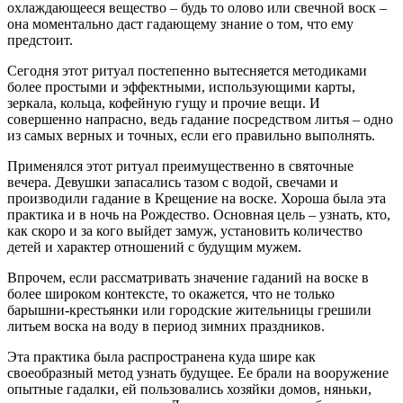
охлаждающееся вещество – будь то олово или свечной воск –
она моментально даст гадающему знание о том, что ему
предстоит.
Сегодня этот ритуал постепенно вытесняется методиками
более простыми и эффектными, использующими карты,
зеркала, кольца, кофейную гущу и прочие вещи. И
совершенно напрасно, ведь гадание посредством литья – одно
из самых верных и точных, если его правильно выполнять.
Применялся этот ритуал преимущественно в святочные
вечера. Девушки запасались тазом с водой, свечами и
производили гадание в Крещение на воске. Хороша была эта
практика и в ночь на Рождество. Основная цель – узнать, кто,
как скоро и за кого выйдет замуж, установить количество
детей и характер отношений с будущим мужем.
Впрочем, если рассматривать значение гаданий на воске в
более широком контексте, то окажется, что не только
барышни-крестьянки или городские жительницы грешили
литьем воска на воду в период зимних праздников.
Эта практика была распространена куда шире как
своеобразный метод узнать будущее. Ее брали на вооружение
опытные гадалки, ей пользовались хозяйки домов, няньки,