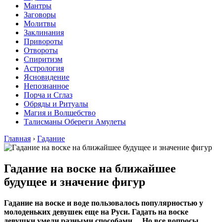
Мантры
Заговоры
Молитвы
Заклинания
Привороты
Отвороты
Спиритизм
Астрология
Ясновидение
Непознанное
Порча и Сглаз
Обряды и Ритуалы
Магия и Волшебство
Талисманы Обереги Амулеты
Главная
›
Гадание
Гадание на воске на ближайшее
будущее и значение фигур
Гадание на воске и воде пользовалось популярностью у
молоденьких девушек еще на Руси. Гадать на воске
девушки умели разными способами… Но все вопросы