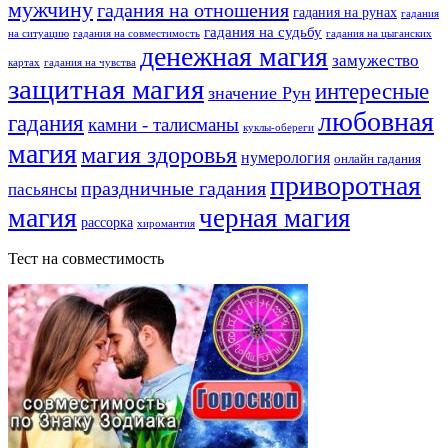
мужчину
гадания на отношения
гадания на рунах
гадания
гадания на судьбу
на ситуацию
гадания на совместимость
гадания на цыганских
денежная магия
замужество
картах
гадания на чувства
защитная магия
интересные
значение Рун
любовная
гадания
камни - талисманы
куклы-обереги
магия
магия здоровья
нумерология
онлайн гадания
приворотная
праздничные гадания
пасьянсы
магия
черная магия
рассорка
хиромантия
Тест на совместимость