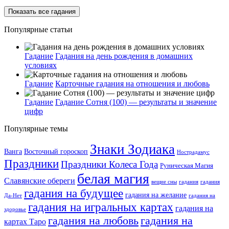
Показать все гадания
Популярные статьи
Гадание
Гадания на день рождения в домашних
условиях
Гадание
Карточные гадания на отношения и любовь
Гадание
Гадание Сотня (100) — результаты и значение
цифр
Популярные темы
Знаки Зодиака
Ванга
Восточный гороскоп
Нострадамус
Праздники
Праздники Колеса Года
Руническая Магия
белая магия
Славянские обереги
вещие сны
гадания
гадания
гадания на будущее
гадания на желание
Да-Нет
гадания на
гадания на игральных картах
гадания на
здоровье
гадания на любовь
гадания на
картах Таро