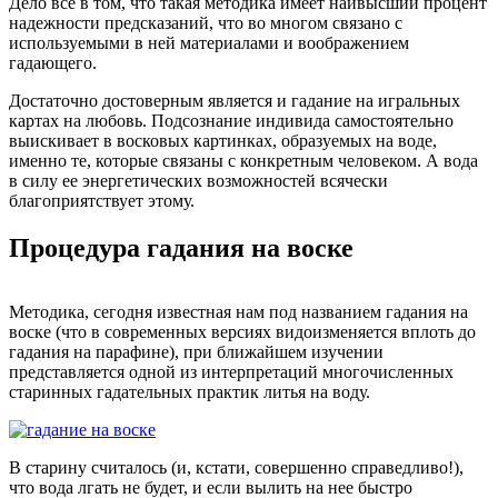
Дело все в том, что такая методика имеет наивысший процент
надежности предсказаний, что во многом связано с
используемыми в ней материалами и воображением
гадающего.
Достаточно достоверным является и гадание на игральных
картах на любовь. Подсознание индивида самостоятельно
выискивает в восковых картинках, образуемых на воде,
именно те, которые связаны с конкретным человеком. А вода
в силу ее энергетических возможностей всячески
благоприятствует этому.
Процедура гадания на воске
Методика, сегодня известная нам под названием гадания на
воске (что в современных версиях видоизменяется вплоть до
гадания на парафине), при ближайшем изучении
представляется одной из интерпретаций многочисленных
старинных гадательных практик литья на воду.
В старину считалось (и, кстати, совершенно справедливо!),
что вода лгать не будет, и если вылить на нее быстро