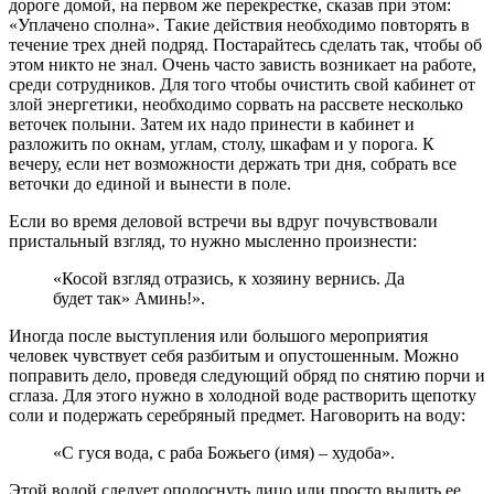
дороге домой, на первом же перекрестке, сказав при этом:
«Уплачено сполна». Такие действия необходимо повторять в
течение трех дней подряд. Постарайтесь сделать так, чтобы об
этом никто не знал. Очень часто зависть возникает на работе,
среди сотрудников. Для того чтобы очистить свой кабинет от
злой энергетики, необходимо сорвать на рассвете несколько
веточек полыни. Затем их надо принести в кабинет и
разложить по окнам, углам, столу, шкафам и у порога. К
вечеру, если нет возможности держать три дня, собрать все
веточки до единой и вынести в поле.
Если во время деловой встречи вы вдруг почувствовали
пристальный взгляд, то нужно мысленно произнести:
«Косой взгляд отразись, к хозяину вернись. Да
будет так» Аминь!».
Иногда после выступления или большого мероприятия
человек чувствует себя разбитым и опустошенным. Можно
поправить дело, проведя следующий обряд по снятию порчи и
сглаза. Для этого нужно в холодной воде растворить щепотку
соли и подержать серебряный предмет. Наговорить на воду:
«С гуся вода, с раба Божьего (имя) – худоба».
Этой водой следует ополоснуть лицо или просто вылить ее