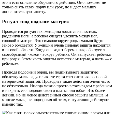
это и есть описание обережного действия. Оно поможет не
только снять сглаз, порчу или урок, но и даст малышу
дополнительную защиту.
Ритуал «под подолом матери»
Проводится ритуал так: женщина ложится на постель,
раздвинув ноги, а ребенка следует уложить между ног,
головой к матери. Это символизирует роды: малыш будто
заново рождается. У женщин очень сильная защита находится
в тазовой области. Когда она ходит беременная, образуется
своеобразный «кокон» вокруг ребенка. Он выпускает ребенка
при родах. Затем часть защиты остается с матерью, а часть — с
ребенком.
Проводя подобный обряд, вы подпитываете защитную
оболочку малыша, усиливаете ее, за счет слияния с основой –
материнской защитой. Проводить такие действия очень часто
не обязательно. Иногда можно просто встать рядом с ребенком
и накрыть его подолом своего платья или юбки. Это более
легкий, но не менее действенный способ защиты малыша. И
многие мамы, не подозревая об этом, интуитивно действуют
именно так.