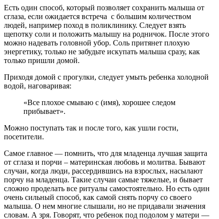
Есть один способ, который позволяет сохранить малыша от
сглаза, если ожидается встреча с большим количеством
людей, например поход в поликлинику. Следует взять
щепотку соли и положить малышу на родничок. После этого
можно надевать головной убор. Соль притянет плохую
энергетику, только не забудьте искупать малыша сразу, как
только пришли домой.
Приходя домой с прогулки, следует умыть ребенка холодной
водой, наговаривая:
«Все плохое смываю с (имя), хорошее следом
прибывает».
Можно поступать так и после того, как ушли гости,
посетители.
Самое главное — помнить, что для младенца лучшая защита
от сглаза и порчи – материнская любовь и молитва. Бывают
случаи, когда люди, рассердившись на взрослых, насылают
порчу на младенца. Такие случаи самые тяжелые, и бывает
сложно проделать все ритуалы самостоятельно. Но есть один
очень сильный способ, как самой снять порчу со своего
малыша. О нем многие слышали, но не придавали значения
словам. А зря. Говорят, что ребенок под подолом у матери —