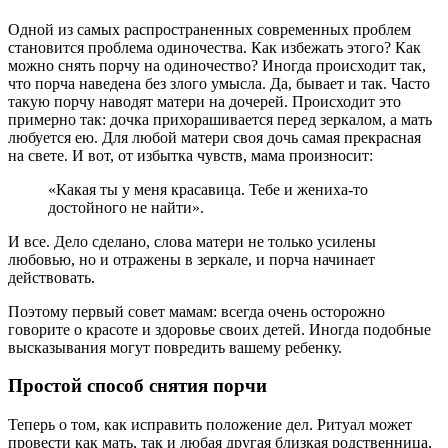
Одной из самых распространенных современных проблем
становится проблема одиночества. Как избежать этого? Как
можно снять порчу на одиночество? Иногда происходит так,
что порча наведена без злого умысла. Да, бывает и так. Часто
такую порчу наводят матери на дочерей. Происходит это
примерно так: дочка прихорашивается перед зеркалом, а мать
любуется ею. Для любой матери своя дочь самая прекрасная
на свете. И вот, от избытка чувств, мама произносит:
«Какая ты у меня красавица. Тебе и жениха-то
достойного не найти».
И все. Дело сделано, слова матери не только усилены
любовью, но и отражены в зеркале, и порча начинает
действовать.
Поэтому первый совет мамам: всегда очень осторожно
говорите о красоте и здоровье своих детей. Иногда подобные
высказывания могут повредить вашему ребенку.
Простой способ снятия порчи
Теперь о том, как исправить положение дел. Ритуал может
провести как мать, так и любая другая близкая родственница,