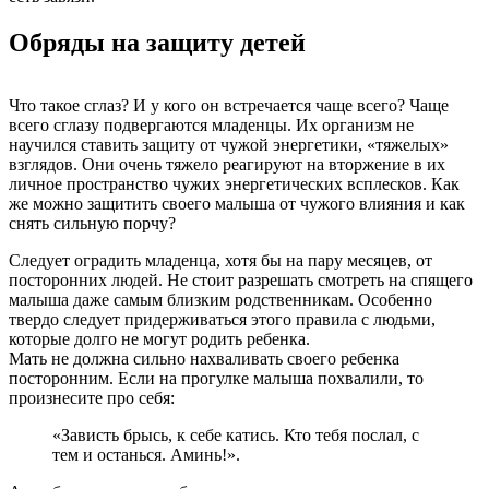
Обряды на защиту детей
Что такое сглаз? И у кого он встречается чаще всего? Чаще
всего сглазу подвергаются младенцы. Их организм не
научился ставить защиту от чужой энергетики, «тяжелых»
взглядов. Они очень тяжело реагируют на вторжение в их
личное пространство чужих энергетических всплесков. Как
же можно защитить своего малыша от чужого влияния и как
снять сильную порчу?
Следует оградить младенца, хотя бы на пару месяцев, от
посторонних людей. Не стоит разрешать смотреть на спящего
малыша даже самым близким родственникам. Особенно
твердо следует придерживаться этого правила с людьми,
которые долго не могут родить ребенка.
Мать не должна сильно нахваливать своего ребенка
посторонним. Если на прогулке малыша похвалили, то
произнесите про себя:
«Зависть брысь, к себе катись. Кто тебя послал, с
тем и останься. Аминь!».