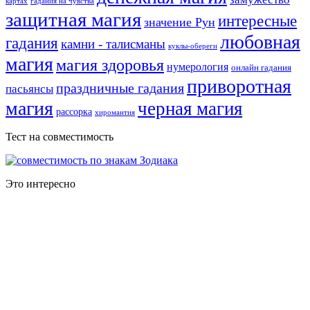
картах
гадания на чувства
защитная магия
интересные
значение Рун
любовная
гадания
камни - талисманы
куклы-обереги
магия
магия здоровья
нумерология
онлайн гадания
приворотная
праздничные гадания
пасьянсы
магия
черная магия
рассорка
хиромантия
Тест на совместимость
Это интересно