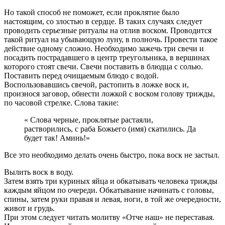
Но такой способ не поможет, если проклятие было
настоящим, со злостью в сердце. В таких случаях следует
проводить серьезные ритуалы на отлив воском. Проводится
такой ритуал на убывающую луну, в полночь. Провести такое
действие одному сложно. Необходимо зажечь три свечи и
посадить пострадавшего в центр треугольника, в вершинах
которого стоят свечи. Свечи поставить в блюдца с солью.
Поставить перед очищаемым блюдо с водой.
Воспользовавшись свечой, растопить в ложке воск и,
произнося заговор, обнести ложкой с воском голову трижды,
по часовой стрелке. Слова такие:
« Слова черные, проклятые растаяли,
растворились, с раба Божьего (имя) скатились. Да
будет так! Аминь!»
Все это необходимо делать очень быстро, пока воск не застыл.
Вылить воск в воду.
Затем взять три куриных яйца и обкатывать человека трижды
каждым яйцом по очереди. Обкатывание начинать с головы,
спины, затем руки правая и левая, ноги, в той же очередности,
живот и грудь.
При этом следует читать молитву «Отче наш» не переставая.