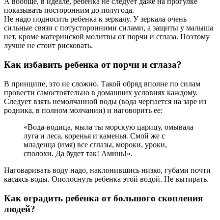
А вообще, в идеале, ребенка не следует даже на прогулке
показывать посторонним до полугода.
Не надо подносить ребенка к зеркалу. У зеркала очень
сильные связи с потусторонними силами, а защиты у малыша
нет, кроме материнской молитвы от порчи и сглаза. Поэтому
лучше не стоит рисковать.
Как избавить ребенка от порчи и сглаза?
В принципе, это не сложно. Такой обряд вполне по силам
провести самостоятельно в домашних условиях каждому.
Следует взять немолчанной воды (вода черпается на заре из
родника, в полном молчании) и наговорить ее:
«Вода-водица, мыла ты морскую царицу, омывала
луга и леса, коренья и каменья. Смой же с
младенца (имя) все сглазы, мороки, уроки,
сполохи. Да будет так! Аминь!».
Наговаривать воду надо, наклонившись низко, губами почти
касаясь воды. Ополоснуть ребенка этой водой. Не вытирать.
Как оградить ребенка от большого скопления
людей?