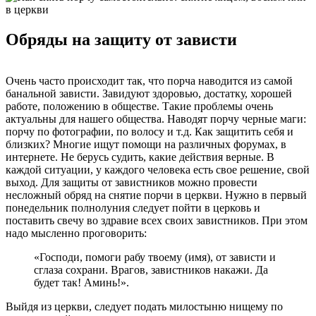
Обряды на защиту от зависти
Очень часто происходит так, что порча наводится из самой
банальной зависти. Завидуют здоровью, достатку, хорошей
работе, положению в обществе. Такие проблемы очень
актуальны для нашего общества. Наводят порчу черные маги:
порчу по фотографии, по волосу и т.д. Как защитить себя и
близких? Многие ищут помощи на различных форумах, в
интернете. Не берусь судить, какие действия верные. В
каждой ситуации, у каждого человека есть свое решение, свой
выход. Для защиты от завистников можно провести
несложный обряд на снятие порчи в церкви. Нужно в первый
понедельник полнолуния следует пойти в церковь и
поставить свечу во здравие всех своих завистников. При этом
надо мысленно проговорить:
«Господи, помоги рабу твоему (имя), от зависти и
сглаза сохрани. Врагов, завистников накажи. Да
будет так! Аминь!».
Выйдя из церкви, следует подать милостыню нищему по