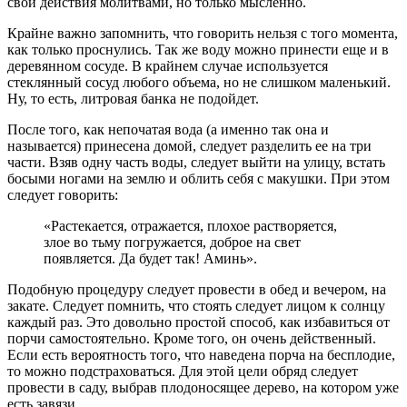
свои действия молитвами, но только мысленно.
Крайне важно запомнить, что говорить нельзя с того момента,
как только проснулись. Так же воду можно принести еще и в
деревянном сосуде. В крайнем случае используется
стеклянный сосуд любого объема, но не слишком маленький.
Ну, то есть, литровая банка не подойдет.
После того, как непочатая вода (а именно так она и
называется) принесена домой, следует разделить ее на три
части. Взяв одну часть воды, следует выйти на улицу, встать
босыми ногами на землю и облить себя с макушки. При этом
следует говорить:
«Растекается, отражается, плохое растворяется,
злое во тьму погружается, доброе на свет
появляется. Да будет так! Аминь».
Подобную процедуру следует провести в обед и вечером, на
закате. Следует помнить, что стоять следует лицом к солнцу
каждый раз. Это довольно простой способ, как избавиться от
порчи самостоятельно. Кроме того, он очень действенный.
Если есть вероятность того, что наведена порча на бесплодие,
то можно подстраховаться. Для этой цели обряд следует
провести в саду, выбрав плодоносящее дерево, на котором уже
есть завязи.