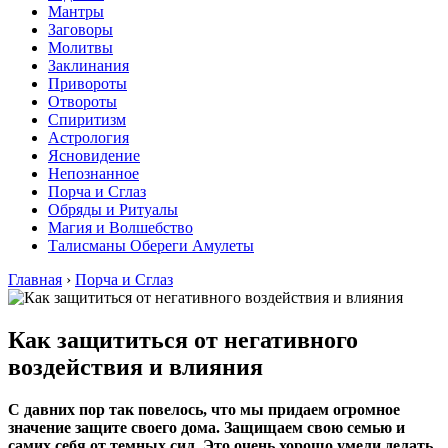
Мантры
Заговоры
Молитвы
Заклинания
Привороты
Отвороты
Спиритизм
Астрология
Ясновидение
Непознанное
Порча и Сглаз
Обряды и Ритуалы
Магия и Волшебство
Талисманы Обереги Амулеты
Главная
›
Порча и Сглаз
Как защититься от негативного
воздействия и влияния
С давних пор так повелось, что мы придаем огромное
значение защите своего дома. Защищаем свою семью и
самих себя от темных сил. Это очень хорошо умели делать