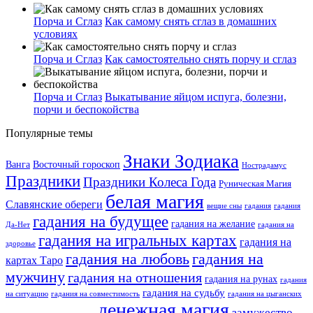
Порча и Сглаз
Как самому снять сглаз в домашних
условиях
Порча и Сглаз
Как самостоятельно снять порчу и сглаз
Порча и Сглаз
Выкатывание яйцом испуга, болезни,
порчи и беспокойства
Популярные темы
Знаки Зодиака
Ванга
Восточный гороскоп
Нострадамус
Праздники
Праздники Колеса Года
Руническая Магия
белая магия
Славянские обереги
вещие сны
гадания
гадания
гадания на будущее
гадания на желание
Да-Нет
гадания на
гадания на игральных картах
гадания на
здоровье
гадания на любовь
гадания на
картах Таро
мужчину
гадания на отношения
гадания на рунах
гадания
гадания на судьбу
на ситуацию
гадания на совместимость
гадания на цыганских
денежная магия
замужество