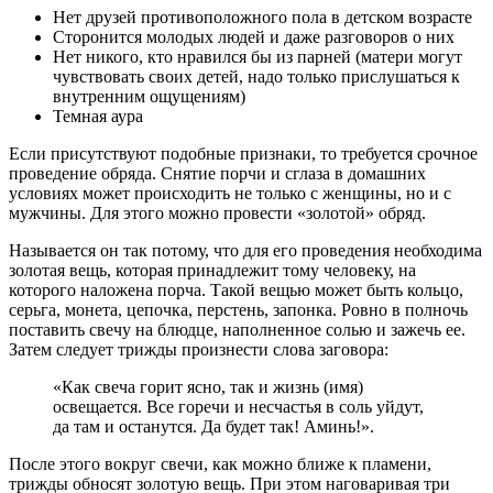
Нет друзей противоположного пола в детском возрасте
Сторонится молодых людей и даже разговоров о них
Нет никого, кто нравился бы из парней (матери могут
чувствовать своих детей, надо только прислушаться к
внутренним ощущениям)
Темная аура
Если присутствуют подобные признаки, то требуется срочное
проведение обряда. Снятие порчи и сглаза в домашних
условиях может происходить не только с женщины, но и с
мужчины. Для этого можно провести «золотой» обряд.
Называется он так потому, что для его проведения необходима
золотая вещь, которая принадлежит тому человеку, на
которого наложена порча. Такой вещью может быть кольцо,
серьга, монета, цепочка, перстень, запонка. Ровно в полночь
поставить свечу на блюдце, наполненное солью и зажечь ее.
Затем следует трижды произнести слова заговора:
«Как свеча горит ясно, так и жизнь (имя)
освещается. Все горечи и несчастья в соль уйдут,
да там и останутся. Да будет так! Аминь!».
После этого вокруг свечи, как можно ближе к пламени,
трижды обносят золотую вещь. При этом наговаривая три