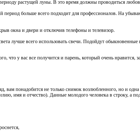
периоду растущей луны. В это время должны проводиться любовн
й период больше всего подходит для профессионалов. На убываю
крыв окна и двери и отключив телефоны и телевизор.
света лучше всего использовать свечи. Подойдут обыкновенные
о, что у вас все получится и парень, который очень нравится, з
яд, вам понадобится не только снимок возлюбленного, но и одна
ию, имя и отчество). Данные молодого человека в строку, а по
роснется,