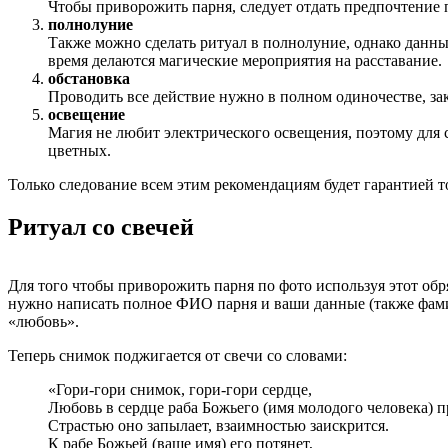
Чтобы приворожить парня, следует отдать предпочтение 
полнолуние
Также можно сделать ритуал в полнолуние, однако данны
время делаются магические мероприятия на расставание.
обстановка
Проводить все действие нужно в полном одиночестве, за
освещение
Магия не любит электрического освещения, поэтому для 
цветных.
Только следование всем этим рекомендациям будет гарантией тог
Ритуал со свечей
Для того чтобы приворожить парня по фото используя этот обр
нужно написать полное ФИО парня и ваши данные (также фамил
«любовь».
Теперь снимок поджигается от свечи со словами:
«Гори-гори снимок, гори-гори сердце,
Любовь в сердце раба Божьего (имя молодого человека) п
Страстью оно запылает, взаимностью заискрится.
К рабе Божьей (ваше имя) его потянет,