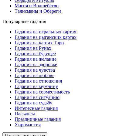
Обряды и Ритуалы
Магия и Волшебство
Талисманы и Обереги
Популярные гадания
Гадания на игральных картах
Гадания на цыганских картах
Гадания на картах Таро
Гадания на Рунах
Гадания на будущее
Гадания на желание
Гадания на здоровье
Гадания на чувства
Гадания на любовь
Гадания на отношения
Гадания на мужчину
Гадания на совместимость
Гадания на ситуацию
Гадания на судьбу
Интересные гадания
Пасьянсы
Праздничные гадания
Хиромантия
Показать все гадания