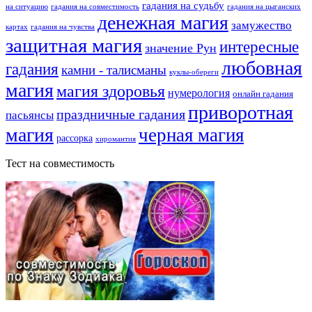
гадания на судьбу
на ситуацию
гадания на совместимость
гадания на цыганских
денежная магия
замужество
картах
гадания на чувства
защитная магия
интересные
значение Рун
любовная
гадания
камни - талисманы
куклы-обереги
магия
магия здоровья
нумерология
онлайн гадания
приворотная
праздничные гадания
пасьянсы
магия
черная магия
рассорка
хиромантия
Тест на совместимость