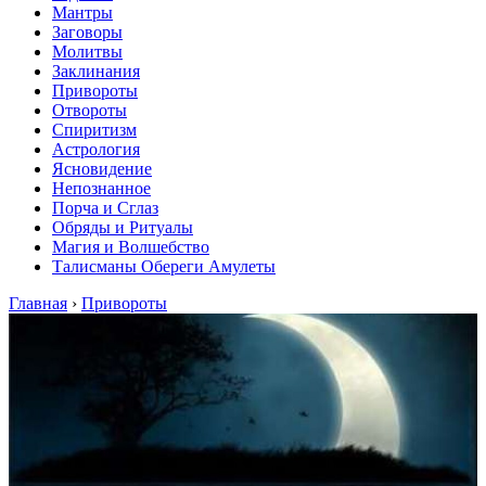
Мантры
Заговоры
Молитвы
Заклинания
Привороты
Отвороты
Спиритизм
Астрология
Ясновидение
Непознанное
Порча и Сглаз
Обряды и Ритуалы
Магия и Волшебство
Талисманы Обереги Амулеты
Главная
›
Привороты