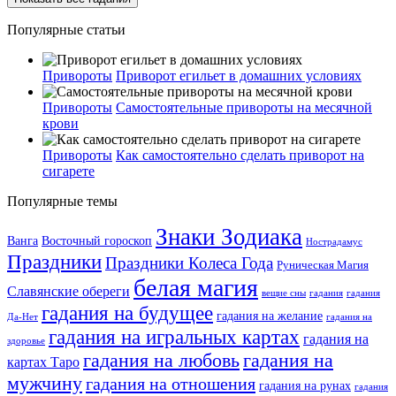
Популярные статьи
Привороты
Приворот егильет в домашних условиях
Привороты
Самостоятельные привороты на месячной
крови
Привороты
Как самостоятельно сделать приворот на
сигарете
Популярные темы
Знаки Зодиака
Ванга
Восточный гороскоп
Нострадамус
Праздники
Праздники Колеса Года
Руническая Магия
белая магия
Славянские обереги
вещие сны
гадания
гадания
гадания на будущее
гадания на желание
Да-Нет
гадания на
гадания на игральных картах
гадания на
здоровье
гадания на любовь
гадания на
картах Таро
мужчину
гадания на отношения
гадания на рунах
гадания