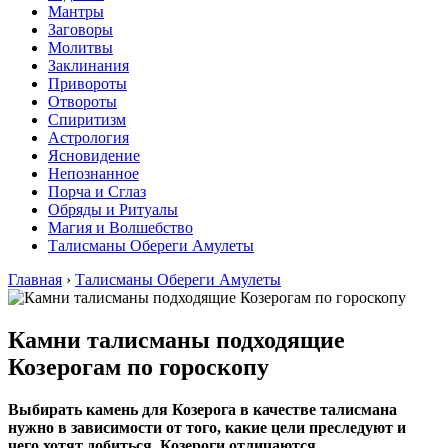
Мантры
Заговоры
Молитвы
Заклинания
Привороты
Отвороты
Спиритизм
Астрология
Ясновидение
Непознанное
Порча и Сглаз
Обряды и Ритуалы
Магия и Волшебство
Талисманы Обереги Амулеты
Главная
›
Талисманы Обереги Амулеты
Камни талисманы подходящие
Козерогам по гороскопу
Выбирать камень для Козерога в качестве талисмана
нужно в зависимости от того, какие цели преследуют и
чего хотят добиться. Козероги отличаются