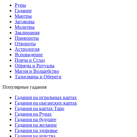
Руны
Гадание
Мантры
Заговоры
Молитвы
Заклинания
Привороты
Отвороты
Астрология
Ясновидение
Порча и Сглаз
Обряды и Ритуалы
Магия и Волшебство
Талисманы и Обереги
Популярные гадания
Гадания на игральных картах
Гадания на цыганских картах
Гадания на картах Таро
Гадания на Рунах
Гадания на будущее
Гадания на желание
Гадания на здоровье
Гадания на чувства