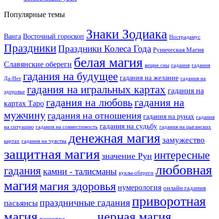
Популярные темы
Знаки Зодиака
Ванга
Восточный гороскоп
Нострадамус
Праздники
Праздники Колеса Года
Руническая Магия
белая магия
Славянские обереги
вещие сны
гадания
гадания
гадания на будущее
гадания на желание
Да-Нет
гадания на
гадания на игральных картах
гадания на
здоровье
гадания на любовь
гадания на
картах Таро
мужчину
гадания на отношения
гадания на рунах
гадания
гадания на судьбу
на ситуацию
гадания на совместимость
гадания на цыганских
денежная магия
замужество
картах
гадания на чувства
защитная магия
интересные
значение Рун
любовная
гадания
камни - талисманы
куклы-обереги
магия
магия здоровья
нумерология
онлайн гадания
приворотная
праздничные гадания
пасьянсы
магия
черная магия
рассорка