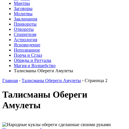
Мантры
Заговоры
Молитвы
Заклинания
Привороты
Отвороты
Спиритизм
Астрология
Ясновидение
Непознанное
Порча и Сглаз
Обряды и Ритуалы
Магия и Волшебство
Талисманы Обереги Амулеты
Главная
›
Талисманы Обереги Амулеты
›
Страница 2
Талисманы Обереги
Амулеты