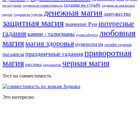
гадания на судьбу
на ситуацию
гадания на совместимость
гадания на цыганских
денежная магия
замужество
картах
гадания на чувства
защитная магия
интересные
значение Рун
любовная
гадания
камни - талисманы
куклы-обереги
магия
магия здоровья
нумерология
онлайн гадания
приворотная
праздничные гадания
пасьянсы
магия
черная магия
рассорка
хиромантия
Тест на совместимость
Это интересно