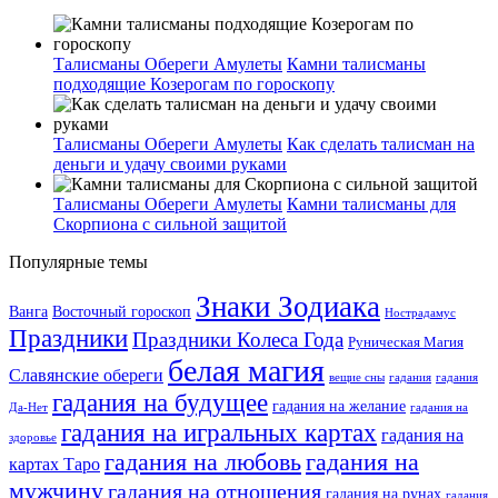
Талисманы Обереги Амулеты
Камни талисманы
подходящие Козерогам по гороскопу
Талисманы Обереги Амулеты
Как сделать талисман на
деньги и удачу своими руками
Талисманы Обереги Амулеты
Камни талисманы для
Скорпиона с сильной защитой
Популярные темы
Знаки Зодиака
Ванга
Восточный гороскоп
Нострадамус
Праздники
Праздники Колеса Года
Руническая Магия
белая магия
Славянские обереги
вещие сны
гадания
гадания
гадания на будущее
гадания на желание
Да-Нет
гадания на
гадания на игральных картах
гадания на
здоровье
гадания на любовь
гадания на
картах Таро
мужчину
гадания на отношения
гадания на рунах
гадания