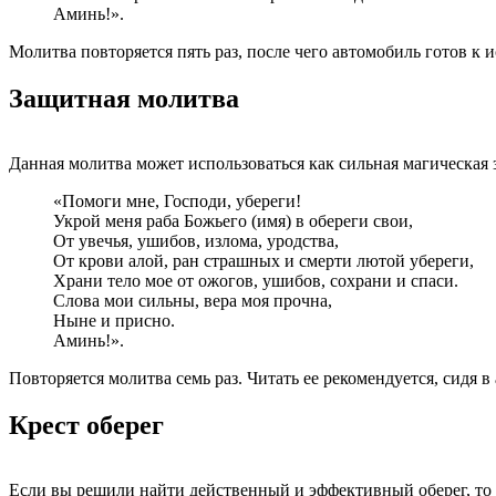
Аминь!».
Молитва повторяется пять раз, после чего автомобиль готов к 
Защитная молитва
Данная молитва может использоваться как сильная магическая 
«Помоги мне, Господи, убереги!
Укрой меня раба Божьего (имя) в обереги свои,
От увечья, ушибов, излома, уродства,
От крови алой, ран страшных и смерти лютой убереги,
Храни тело мое от ожогов, ушибов, сохрани и спаси.
Слова мои сильны, вера моя прочна,
Ныне и присно.
Аминь!».
Повторяется молитва семь раз. Читать ее рекомендуется, сидя в
Крест оберег
Если вы решили найти действенный и эффективный оберег, то 