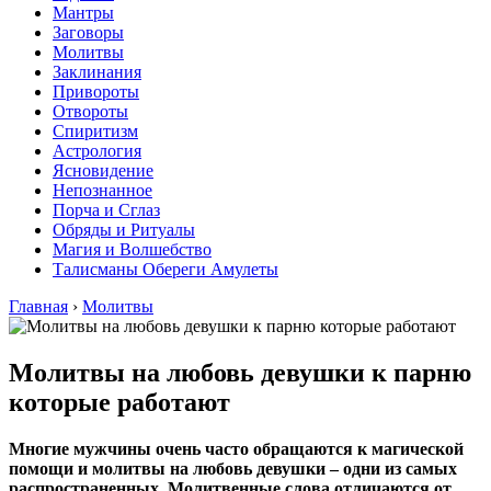
Мантры
Заговоры
Молитвы
Заклинания
Привороты
Отвороты
Спиритизм
Астрология
Ясновидение
Непознанное
Порча и Сглаз
Обряды и Ритуалы
Магия и Волшебство
Талисманы Обереги Амулеты
Главная
›
Молитвы
Молитвы на любовь девушки к парню
которые работают
Многие мужчины очень часто обращаются к магической
помощи и молитвы на любовь девушки – одни из самых
распространенных. Молитвенные слова отличаются от