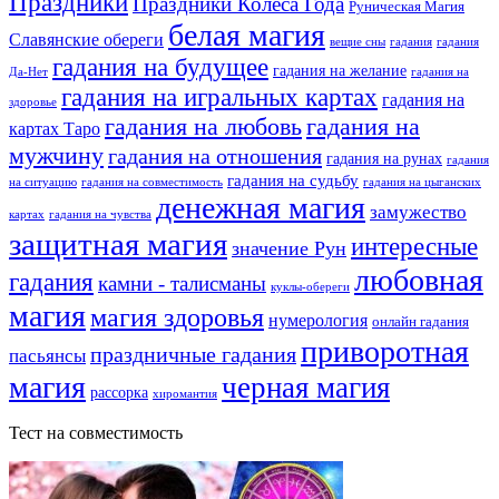
Праздники
Праздники Колеса Года
Руническая Магия
белая магия
Славянские обереги
вещие сны
гадания
гадания
гадания на будущее
гадания на желание
Да-Нет
гадания на
гадания на игральных картах
гадания на
здоровье
гадания на любовь
гадания на
картах Таро
мужчину
гадания на отношения
гадания на рунах
гадания
гадания на судьбу
на ситуацию
гадания на совместимость
гадания на цыганских
денежная магия
замужество
картах
гадания на чувства
защитная магия
интересные
значение Рун
любовная
гадания
камни - талисманы
куклы-обереги
магия
магия здоровья
нумерология
онлайн гадания
приворотная
праздничные гадания
пасьянсы
магия
черная магия
рассорка
хиромантия
Тест на совместимость