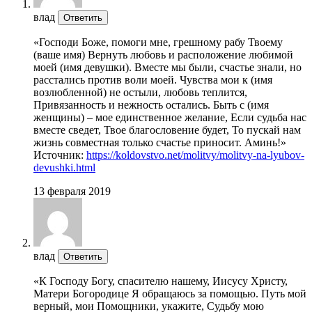
влад
Ответить
«Господи Боже, помоги мне, грешному рабу Твоему
(ваше имя) Вернуть любовь и расположение любимой
моей (имя девушки). Вместе мы были, счастье знали, но
расстались против воли моей. Чувства мои к (имя
возлюбленной) не остыли, любовь теплится,
Привязанность и нежность остались. Быть с (имя
женщины) – мое единственное желание, Если судьба нас
вместе сведет, Твое благословение будет, То пускай нам
жизнь совместная только счастье приносит. Аминь!»
Источник:
https://koldovstvo.net/molitvy/molitvy-na-lyubov-
devushki.html
13 февраля 2019
влад
Ответить
«К Господу Богу, спасителю нашему, Иисусу Христу,
Матери Богородице Я обращаюсь за помощью. Путь мой
верный, мои Помощники, укажите, Судьбу мою