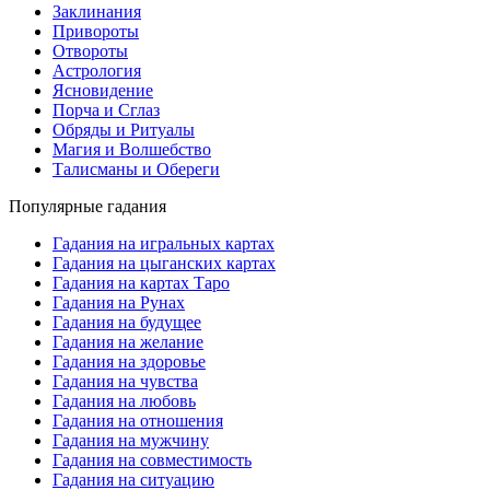
Заклинания
Привороты
Отвороты
Астрология
Ясновидение
Порча и Сглаз
Обряды и Ритуалы
Магия и Волшебство
Талисманы и Обереги
Популярные гадания
Гадания на игральных картах
Гадания на цыганских картах
Гадания на картах Таро
Гадания на Рунах
Гадания на будущее
Гадания на желание
Гадания на здоровье
Гадания на чувства
Гадания на любовь
Гадания на отношения
Гадания на мужчину
Гадания на совместимость
Гадания на ситуацию