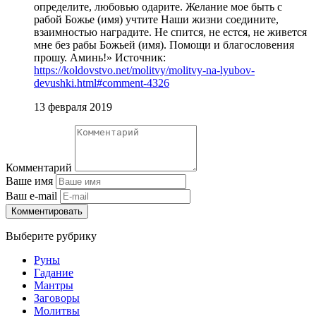
определите, любовью одарите. Желание мое быть с
рабой Божье (имя) учтите Наши жизни соедините,
взаимностью наградите. Не спится, не естся, не живется
мне без рабы Божьей (имя). Помощи и благословения
прошу. Аминь!» Источник:
https://koldovstvo.net/molitvy/molitvy-na-lyubov-
devushki.html#comment-4326
13 февраля 2019
Комментарий
Ваше имя
Ваш e-mail
Комментировать
Выберите рубрику
Руны
Гадание
Мантры
Заговоры
Молитвы