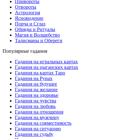
Привороты
Отвороты
Астрология
Ясновидение
Порча и Сглаз
Обряды и Ритуалы
Магия и Волшебство
Талисманы и Обереги
Популярные гадания
Гадания на игральных картах
Гадания на цыганских картах
Гадания на картах Таро
Гадания на Рунах
Гадания на будущее
Гадания на желание
Гадания на здоровье
Гадания на чувства
Гадания на любовь
Гадания на отношения
Гадания на мужчину
Гадания на совместимость
Гадания на ситуацию
Гадания на судьбу