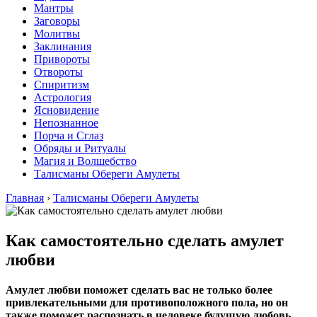
Мантры
Заговоры
Молитвы
Заклинания
Привороты
Отвороты
Спиритизм
Астрология
Ясновидение
Непознанное
Порча и Сглаз
Обряды и Ритуалы
Магия и Волшебство
Талисманы Обереги Амулеты
Главная
›
Талисманы Обереги Амулеты
Как самостоятельно сделать амулет
любви
Амулет любви поможет сделать вас не только более
привлекательными для противоположного пола, но он
также поможет распознать в человеке будущую любовь.