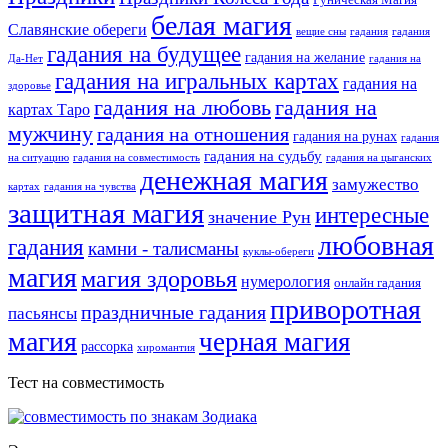
Руническая Магия
белая магия
Славянские обереги
вещие сны
гадания
гадания
гадания на будущее
гадания на желание
Да-Нет
гадания на
гадания на игральных картах
гадания на
здоровье
гадания на любовь
гадания на
картах Таро
мужчину
гадания на отношения
гадания на рунах
гадания
гадания на судьбу
на ситуацию
гадания на совместимость
гадания на цыганских
денежная магия
замужество
картах
гадания на чувства
защитная магия
интересные
значение Рун
любовная
гадания
камни - талисманы
куклы-обереги
магия
магия здоровья
нумерология
онлайн гадания
приворотная
праздничные гадания
пасьянсы
магия
черная магия
рассорка
хиромантия
Тест на совместимость