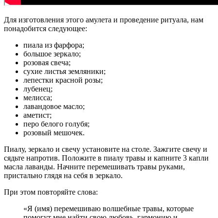
Для изготовления этого амулета и проведение ритуала, нам
понадобится следующее:
пиала из фарфора;
большое зеркало;
розовая свеча;
сухие листья земляники;
лепестки красной розы;
лубенец;
мелисса;
лавандовое масло;
аметист;
перо белого голубя;
розовый мешочек.
Пиалу, зеркало и свечу установите на столе. Зажгите свечу и
сядьте напротив. Положите в пиалу травы и капните 3 капли
масла лаванды. Начните перемешивать травы руками,
пристально глядя на себя в зеркало.
При этом повторяйте слова:
«Я (имя) перемешиваю волшебные травы, которые
помогут мне найти свою любовь, гармонию и