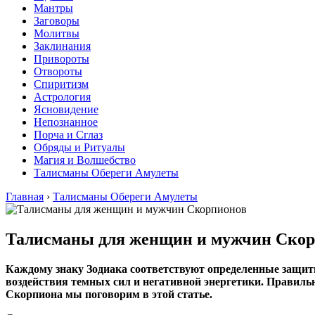
Мантры
Заговоры
Молитвы
Заклинания
Привороты
Отвороты
Спиритизм
Астрология
Ясновидение
Непознанное
Порча и Сглаз
Обряды и Ритуалы
Магия и Волшебство
Талисманы Обереги Амулеты
Главная
›
Талисманы Обереги Амулеты
Талисманы для женщин и мужчин Ско
Каждому знаку Зодиака соответствуют определенные защитн
воздействия темных сил и негативной энергетики. Правил
Скорпиона мы поговорим в этой статье.