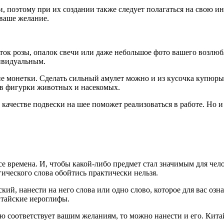
 поэтому при их создании также следует полагаться на свою 
 ваше желание.
ток розы, опалок свечи или даже небольшое фото вашего возлюб
дивидуальным.
е монетки. Сделать сильный амулет можно и из кусочка купюры 
ов фигурки животных и насекомых.
в качестве подвески на шее поможет реализоваться в работе. Но 
 времена. И, чтобы какой-либо предмет стал значимым для чело
гического слова обойтись практически нельзя.
ий, нанести на него слова или одно слово, которое для вас озна
итайские иероглифы.
ью соответствует вашим желаниям, то можно нанести и его. Кит