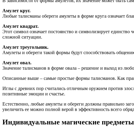
В зависимости от формы амулетов, их значение может быть са
Амулет круг.
Любые талисманы обереги амулеты в форме круга означает бла
Амулет квадрат.
Этот символ означает постоянство и символизирует единство ч
сложной ситуации.
Амулет треугольник.
Амулеты и обереги такой формы будут способствовать общению
Амулет овал.
Значение талисманов в форме овала – решение и выход из любо
Описанные выше – самые простые формы талисманов. Как прав
Иглы с древних пор считались отличным оружием против злосло
позитивные эмоции и счастье.
Естественно, любые амулеты и обереги должны правильно загов
увеличить ее можно полной верой в эффективность всего обряд
Индивидуальные магические предметы