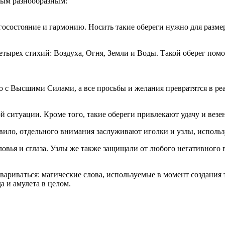
мым разнообразным:
госостояние и гармонию. Носить такие обереги нужно для разме
етырех стихий: Воздуха, Огня, Земли и Воды. Такой оберег пом
 с Высшими Силами, а все просьбы и желания превратятся в реа
й ситуации. Кроме того, такие обереги привлекают удачу и везе
ило, отдельного внимания заслуживают иголки и узлы, использ
вья и сглаза. Узлы же также защищали от любого негативного во
ариваться: магические слова, используемые в момент создания 
а и амулета в целом.