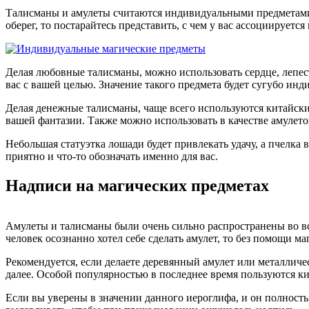
Талисманы и амулеты считаются индивидуальными предметами,
оберег, то постарайтесь представить, с чем у вас ассоциируется
Делая любовные талисманы, можно использовать сердце, лепес
вас с вашей целью. Значение такого предмета будет сугубо ин
Делая денежные талисманы, чаще всего используются китайски
вашей фантазии. Также можно использовать в качестве амулет
Небольшая статуэтка лошади будет привлекать удачу, а пчелка 
приятно и что-то обозначать именно для вас.
Надписи на магических предметах
Амулеты и талисманы были очень сильно распространены во все
человек осознанно хотел себе сделать амулет, то без помощи ма
Рекомендуется, если делаете деревянный амулет или металлическ
далее. Особой популярностью в последнее время пользуются к
Если вы уверены в значении данного иероглифа, и он полност