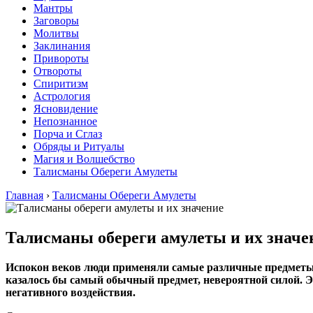
Мантры
Заговоры
Молитвы
Заклинания
Привороты
Отвороты
Спиритизм
Астрология
Ясновидение
Непознанное
Порча и Сглаз
Обряды и Ритуалы
Магия и Волшебство
Талисманы Обереги Амулеты
Главная
›
Талисманы Обереги Амулеты
Талисманы обереги амулеты и их значе
Испокон веков люди применяли самые различные предметы в
казалось бы самый обычный предмет, невероятной силой. Э
негативного воздействия.