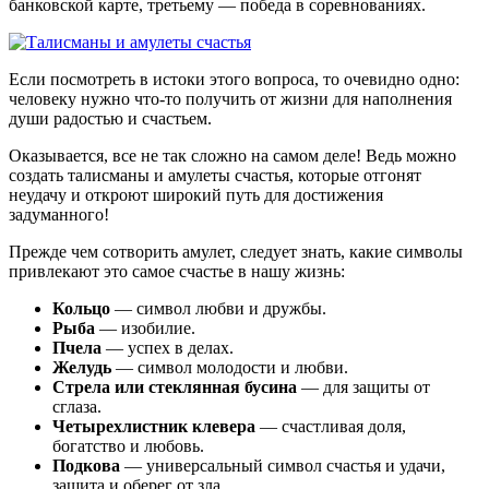
банковской карте, третьему — победа в соревнованиях.
Если посмотреть в истоки этого вопроса, то очевидно одно:
человеку нужно что-то получить от жизни для наполнения
души радостью и счастьем.
Оказывается, все не так сложно на самом деле! Ведь можно
создать талисманы и амулеты счастья, которые отгонят
неудачу и откроют широкий путь для достижения
задуманного!
Прежде чем сотворить амулет, следует знать, какие символы
привлекают это самое счастье в нашу жизнь:
Кольцо
— символ любви и дружбы.
Рыба
— изобилие.
Пчела
— успех в делах.
Желудь
— символ молодости и любви.
Стрела или стеклянная бусина
— для защиты от
сглаза.
Четырехлистник клевера
— счастливая доля,
богатство и любовь.
Подкова
— универсальный символ счастья и удачи,
защита и оберег от зла.