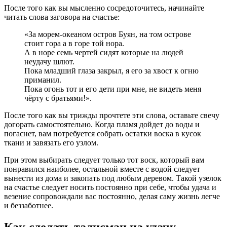
После того как вы мысленно сосредоточитесь, начинайте
читать слова заговора на счастье:
«За морем-океаном остров Буян, на том острове
стоит гора а в горе той нора.
А в норе семь чертей сидят которые на людей
неудачу шлют.
Пока младший глаза закрыл, я его за хвост к огню
приманил.
Пока огонь тот и его дети при мне, не видеть меня
чёрту с братьями!».
После того как вы трижды прочтете эти слова, оставьте свечу
догорать самостоятельно. Когда пламя дойдет до воды и
погаснет, вам потребуется собрать остатки воска в кусок
ткани и завязать его узлом.
При этом выбирать следует только тот воск, который вам
понравился наиболее, остальной вместе с водой следует
вынести из дома и закопать под любым деревом. Такой узелок
на счастье следует носить постоянно при себе, чтобы удача и
везение сопровождали вас постоянно, делая саму жизнь легче
и беззаботнее.
Как сделать талисман на удачу