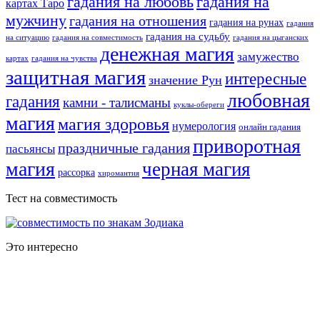
гадания на любовь
гадания на
картах Таро
мужчину
гадания на отношения
гадания на рунах
гадания
гадания на судьбу
на ситуацию
гадания на совместимость
гадания на цыганских
денежная магия
замужество
картах
гадания на чувства
защитная магия
интересные
значение Рун
любовная
гадания
камни - талисманы
куклы-обереги
магия
магия здоровья
нумерология
онлайн гадания
приворотная
праздничные гадания
пасьянсы
магия
черная магия
рассорка
хиромантия
Тест на совместимость
Это интересно