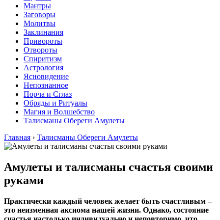
Мантры
Заговоры
Молитвы
Заклинания
Привороты
Отвороты
Спиритизм
Астрология
Ясновидение
Непознанное
Порча и Сглаз
Обряды и Ритуалы
Магия и Волшебство
Талисманы Обереги Амулеты
Главная
›
Талисманы Обереги Амулеты
Амулеты и талисманы счастья своими
руками
Практически каждый человек желает быть счастливым –
это неизменная аксиома нашей жизни. Однако, состояние
счастья настолько индивидуально и неповторимо, что