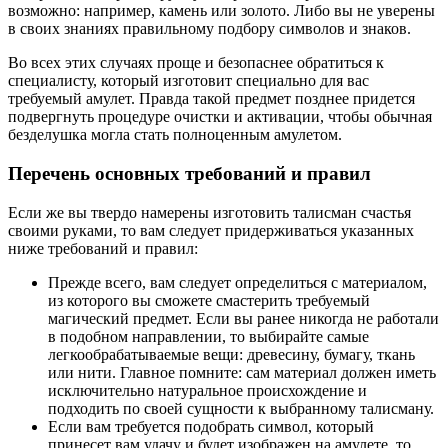
возможно: например, камень или золото. Либо вы не уверены
в своих знаниях правильному подбору символов и знаков.
Во всех этих случаях проще и безопаснее обратиться к
специалисту, который изготовит специально для вас
требуемый амулет. Правда такой предмет позднее придется
подвергнуть процедуре очистки и активации, чтобы обычная
безделушка могла стать полноценным амулетом.
Перечень основных требований и правил
Если же вы твердо намерены изготовить талисман счастья
своими руками, то вам следует придерживаться указанных
ниже требований и правил:
Прежде всего, вам следует определиться с материалом,
из которого вы сможете смастерить требуемый
магический предмет. Если вы ранее никогда не работали
в подобном направлении, то выбирайте самые
легкообрабатываемые вещи: древесину, бумагу, ткань
или нити. Главное помните: сам материал должен иметь
исключительно натуральное происхождение и
подходить по своей сущности к выбранному талисману.
Если вам требуется подобрать символ, который
принесет вам удачу и будет изображен на амулете, то