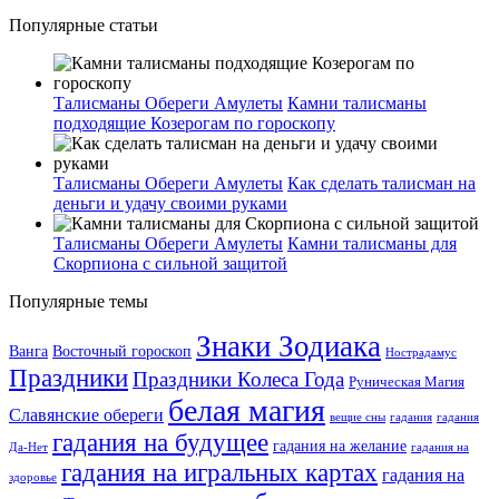
Популярные статьи
Талисманы Обереги Амулеты
Камни талисманы
подходящие Козерогам по гороскопу
Талисманы Обереги Амулеты
Как сделать талисман на
деньги и удачу своими руками
Талисманы Обереги Амулеты
Камни талисманы для
Скорпиона с сильной защитой
Популярные темы
Знаки Зодиака
Ванга
Восточный гороскоп
Нострадамус
Праздники
Праздники Колеса Года
Руническая Магия
белая магия
Славянские обереги
вещие сны
гадания
гадания
гадания на будущее
гадания на желание
Да-Нет
гадания на
гадания на игральных картах
гадания на
здоровье